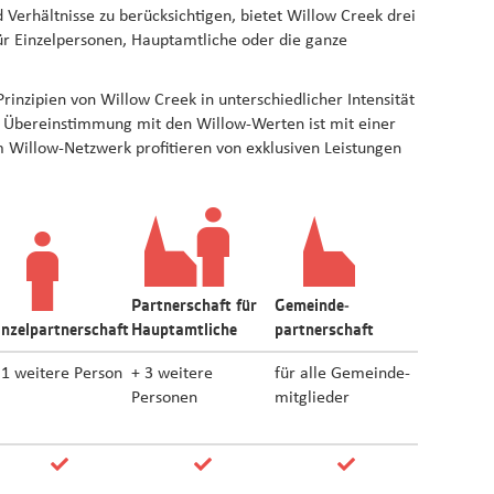
 Verhältnisse zu berücksichtigen, bietet Willow Creek drei
ür Einzelpersonen, Hauptamtliche oder die ganze
Prinzipien von Willow Creek in unterschiedlicher Intensität
e Übereinstimmung mit den Willow-Werten ist mit einer
m Willow-Netzwerk profitieren von exklusiven Leistungen
Partnerschaft für
Gemeinde­
inzel­partnerschaft
Hauptamtliche
partnerschaft
 1 weitere Person
+ 3 weitere
für alle Gemeinde­
Personen
mitglieder