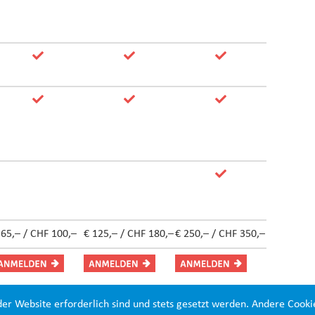
 65,– / CHF 100,–
€ 125,– / CHF 180,–
€ 250,– / CHF 350,–
der Website erforderlich sind und stets gesetzt werden. Andere Cooki