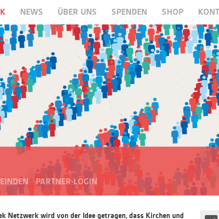
RK
NEWS
ÜBER UNS
SPENDEN
SHOP
KONT
EINDEN
PARTNER-LOGIN
ek Netzwerk wird von der Idee getragen, dass Kirchen und