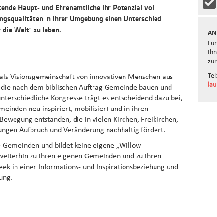
ende Haupt- und Ehrenamtliche ihr Potenzial voll
ngsqualitäten in ihrer Umgebung einen Unterschied
 die Welt" zu leben.
AN
Für
Ihn
zur
Tel
 als Visionsgemeinschaft von innovativen Menschen aus
lau
, die nach dem biblischen Auftrag Gemeinde bauen und
nterschiedliche Kongresse trägt es entscheidend dazu bei,
einden neu inspiriert, mobilisiert und in ihren
 Bewegung entstanden, die in vielen Kirchen, Freikirchen,
tungen Aufbruch und Veränderung nachhaltig fördert.
 Gemeinden und bildet keine eigene „Willow-
eiterhin zu ihren eigenen Gemeinden und zu ihren
ek in einer Informations- und Inspirationsbeziehung und
ung.