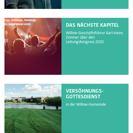
DAS NÄCHSTE KAPITEL
Willow-Geschäftsführer Karl-Heinz
Zimmer über den
Leitungskongress 2020
VERSÖHNUNGS-
GOTTESDIENST
in der Willow-Gemeinde