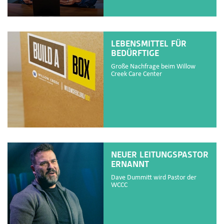
LEBENSMITTEL FÜR
BEDÜRFTIGE
Große Nachfrage beim Willow
Creek Care Center
NEUER LEITUNGSPASTOR
ERNANNT
Dave Dummitt wird Pastor der
WCCC