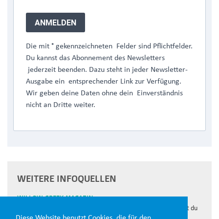
ANMELDEN
*
Die mit
gekennzeichneten Felder sind Pflichtfelder.
Du kannst das Abonnement des Newsletters
jederzeit beenden. Dazu steht in jeder Newsletter-
Ausgabe ein entsprechender Link zur Verfügung.
Wir geben deine Daten ohne dein Einverständnis
nicht an Dritte weiter.
WEITERE INFOQUELLEN
WILLOW CREEK MAGAZIN
Im 3x jährlich erscheinenden WILLOW CREEK MAGAZIN findest du
Diese Website benutzt Cookies, die für den
inspirierende Beiträge, Reportagen und Interviews aus dem