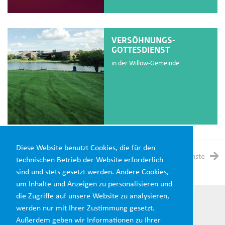
VERSÖHNUNGS-
GOTTESDIENST
in der Willow-Gemeinde
Diese Website benutzt Cookies, die für den
1
2
3
4
5
Nächste
technischen Betrieb der Website erforderlich
sind und stets gesetzt werden. Andere Cookies,
um Inhalte und Anzeigen zu personalisieren und
die Zugriffe auf unsere Website zu analysieren,
werden nur mit Ihrer Zustimmung gesetzt.
Außerdem geben wir Informationen zu Ihrer