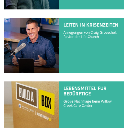
LEITEN IN KRISENZEITEN
Anregungen von Craig Groeschel,
Pastor der Life.Church
LEBENSMITTEL FÜR
BEDÜRFTIGE
Große Nachfrage beim Willow
Creek Care Center