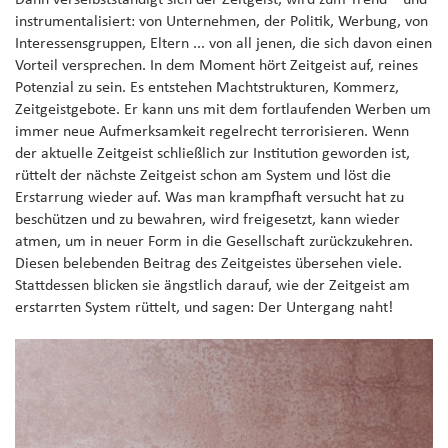
Dann verselbstständigt sich der Zeitgeist, wird zum Trend – und
instrumentalisiert: von Unternehmen, der Politik, Werbung, von
Interessensgruppen, Eltern ... von all jenen, die sich davon einen
Vorteil versprechen. In dem Moment hört Zeitgeist auf, reines
Potenzial zu sein. Es entstehen Machtstrukturen, Kommerz,
Zeitgeistgebote. Er kann uns mit dem fortlaufenden Werben um
immer neue Aufmerksamkeit regelrecht terrorisieren. Wenn
der aktuelle Zeitgeist schließlich zur Institution geworden ist,
rüttelt der nächste Zeitgeist schon am System und löst die
Erstarrung wieder auf. Was man krampfhaft versucht hat zu
beschützen und zu bewahren, wird freigesetzt, kann wieder
atmen, um in neuer Form in die Gesellschaft zurückzukehren.
Diesen belebenden Beitrag des Zeitgeistes übersehen viele.
Stattdessen blicken sie ängstlich darauf, wie der Zeitgeist am
erstarrten System rüttelt, und sagen: Der Untergang naht!