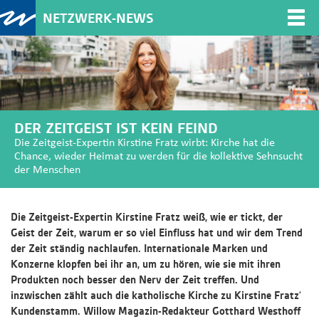
NETZWERK-NEWS
Togg
navi
DER ZEITGEIST IST KEIN FEIND
Die Zeitgeist-Expertin Kirstine Fratz wirbt: Kirche hat die
Chance, wieder Heimat zu werden für die kollektive Sehnsucht
der Menschen
Die Zeitgeist-Expertin Kirstine Fratz weiß, wie er tickt, der
Geist der Zeit, warum er so viel Einfluss hat und wir dem Trend
der Zeit ständig nachlaufen. Internationale Marken und
Konzerne klopfen bei ihr an, um zu hören, wie sie mit ihren
Produkten noch besser den Nerv der Zeit treffen. Und
inzwischen zählt auch die katholische Kirche zu Kirstine Fratz‘
Kundenstamm. Willow Magazin-Redakteur Gotthard Westhoff