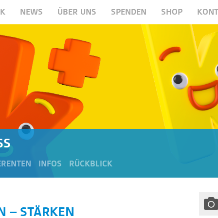
RK
NEWS
ÜBER UNS
SPENDEN
SHOP
KONT
SS
ERENTEN
INFOS
RÜCKBLICK
N – STÄRKEN