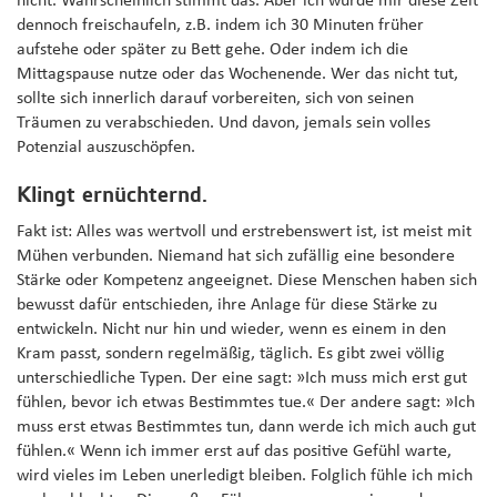
nicht. Wahrscheinlich stimmt das. Aber ich würde mir diese Zeit
dennoch freischaufeln, z.B. indem ich 30 Minuten früher
aufstehe oder später zu Bett gehe. Oder indem ich die
Mittagspause nutze oder das Wochenende. Wer das nicht tut,
sollte sich innerlich darauf vorbereiten, sich von seinen
Träumen zu verabschieden. Und davon, jemals sein volles
Potenzial auszuschöpfen.
Klingt ernüchternd.
Fakt ist: Alles was wertvoll und erstrebenswert ist, ist meist mit
Mühen verbunden. Niemand hat sich zufällig eine besondere
Stärke oder Kompetenz angeeignet. Diese Menschen haben sich
bewusst dafür entschieden, ihre Anlage für diese Stärke zu
entwickeln. Nicht nur hin und wieder, wenn es einem in den
Kram passt, sondern regelmäßig, täglich. Es gibt zwei völlig
unterschiedliche Typen. Der eine sagt: »Ich muss mich erst gut
fühlen, bevor ich etwas Bestimmtes tue.« Der andere sagt: »Ich
muss erst etwas Bestimmtes tun, dann werde ich mich auch gut
fühlen.« Wenn ich immer erst auf das positive Gefühl warte,
wird vieles im Leben unerledigt bleiben. Folglich fühle ich mich