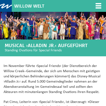
WILLOW WELT
Togg
navi
MUSICAL ›ALLADIN JR.‹ AUFGEFÜHRT
Standing Ovations für Special Friends
Im November führte ›Special Friends‹ (der Dienstbereich der
Willow Creek--Gemeinde, der sich um Menschen mit geistigen
und körperlichen Behinderungen kümmert) das Disney-Musical
›Alladin Jr.‹ auf. Rund 5.000 Gemeindeglieder nahmen an der
Abendveranstaltung im Gemeindesaal teil und zollten den
Akteuren mit minutenlangen Standing Ovations ihren Respekt.
Pat Cimo, Leiterin von ›Special Friends‹, ist überzeugt: »Dieser