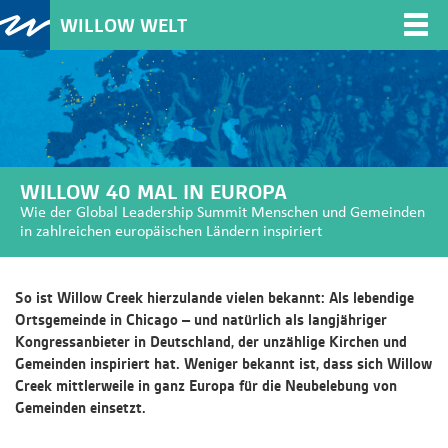
WILLOW WELT
Togg
navi
WILLOW 40 MAL IN EUROPA
Wie der Global Leadership Summit Menschen und Gemeinden
in zahlreichen europäischen Ländern inspiriert
So ist Willow Creek hierzulande vielen bekannt: Als lebendige
Ortsgemeinde in Chicago – und natürlich als langjähriger
Kongressanbieter in Deutschland, der unzählige Kirchen und
Gemeinden inspiriert hat. Weniger bekannt ist, dass sich Willow
Creek mittlerweile in ganz Europa für die Neubelebung von
Gemeinden einsetzt.