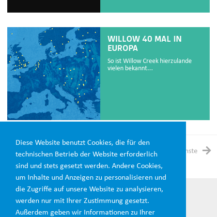
WILLOW 40 MAL IN
EUROPA
So ist Willow Creek hierzulande
vielen bekannt...
Diese Website benutzt Cookies, die für den
1
2
3
4
5
Vorherige
Nächste
technischen Betrieb der Website erforderlich
sind und stets gesetzt werden. Andere Cookies,
um Inhalte und Anzeigen zu personalisieren und
die Zugriffe auf unsere Website zu analysieren,
werden nur mit Ihrer Zustimmung gesetzt.
Außerdem geben wir Informationen zu Ihrer