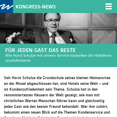
KONGRESS-NEWS
Togg
navi
FÜR JEDEN GAST DAS BESTE
Wie Horst Schulze mit seinem Service-Gedanken die Hotellerie
revolutionierte
Seit Horst Schulze die Grundschule seines kleinen Heimatortes
an der Mosel abgeschlossen hat, sind Hotels seine Welt – und
ist Kundenzufriedenheit sein Thema. Schulze hat in den
renommiertesten Häusern der Welt gezeigt, wie man mit
christlichen Werten Menschen führen kann und gleichzeitig
jeden Gast wie den besten Freund behandelt. Wer ihm zuhört,
bekommt einen neuen Blick auf die Themen Kundenservice und