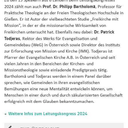
Zu den 15 Speakern aus 6 Ländern beim Leitungskongresses
Prof. Dr. Philipp Bartholomä
2024 zählt nun auch
, Professor für
Praktische Theologie an der Freien Theologischen Hochschule in
Gießen. Er ist Autor der vielbeachteten Studie „Freikirche mit
Mission“, in der er die missionarische Wirksamkeit von
Dr. Patrick
Freikirchen untersucht hat. Ebenfalls neu dabei:
Todjeras
, Rektor des Werks für Evangelisation und
Gemeindebau (WeG) in Österreich sowie Direktor des Instituts
zur Erforschung von Mission und Kirche (IMK). Todjeras ist
Pfarrer der Evangelischen Kirche A.B. in Österreich und seit
vielen Jahren in den Bereichen der Kirchen- und
Missionstheologie sowie einladende Predigtpraxis tätig.
Bartholomä und Todjeras werden in einem Panel darüber
sprechen, wie Gemeinden in ihren evangelistischen
Bemühungen eine neue Mentalität entwickeln können, um
Menschen in einer durch und durch säkularisierten Gesellschaft
erfolgreich mit dem Glauben bekanntzumachen.
Weitere Infos zum Leitungskongress 2024