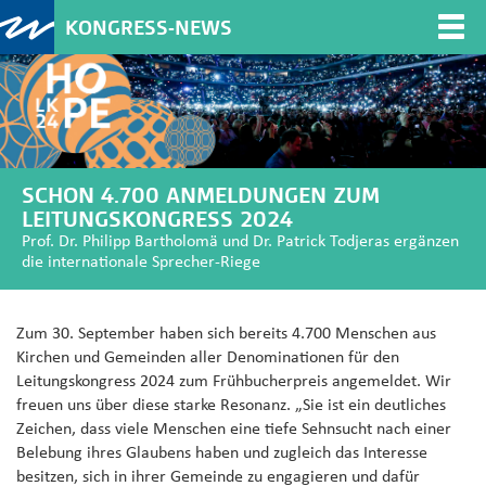
KONGRESS-NEWS
Togg
navi
SCHON 4.700 ANMELDUNGEN ZUM
LEITUNGSKONGRESS 2024
Prof. Dr. Philipp Bartholomä und Dr. Patrick Todjeras ergänzen
die internationale Sprecher-Riege
Zum 30. September haben sich bereits 4.700 Menschen aus
Kirchen und Gemeinden aller Denominationen für den
Leitungskongress 2024 zum Frühbucherpreis angemeldet. Wir
freuen uns über diese starke Resonanz. „Sie ist ein deutliches
Zeichen, dass viele Menschen eine tiefe Sehnsucht nach einer
Belebung ihres Glaubens haben und zugleich das Interesse
besitzen, sich in ihrer Gemeinde zu engagieren und dafür