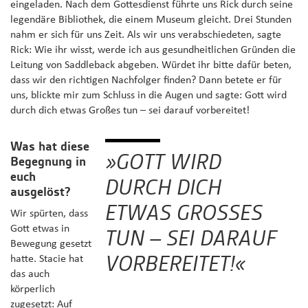
eingeladen. Nach dem Gottesdienst führte uns Rick durch seine
legendäre Bibliothek, die einem Museum gleicht. Drei Stunden
nahm er sich für uns Zeit. Als wir uns verabschiedeten, sagte
Rick: Wie ihr wisst, werde ich aus gesundheitlichen Gründen die
Leitung von Saddleback abgeben. Würdet ihr bitte dafür beten,
dass wir den richtigen Nachfolger finden? Dann betete er für
uns, blickte mir zum Schluss in die Augen und sagte: Gott wird
durch dich etwas Großes tun – sei darauf vorbereitet!
Was hat diese
»GOTT WIRD
Begegnung in
euch
DURCH DICH
ausgelöst?
ETWAS GROSSES T
Wir spürten, dass
Gott etwas in
UN – SEI DARAUF V
Bewegung gesetzt
ORBEREITET!«
hatte. Stacie hat
das auch
körperlich
zugesetzt: Auf