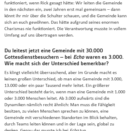
funktioniert, wenn Rick gesagt hätte: Wir leiten die Gemeinde
in den nächsten ein, zwei Jahren erst mal gemeinsam – dann
könnt ihr mir über die Schulter schauen, und die Gemeinde kann
sich an euch gewöhnen. Das hätte aufgrund seines enormen
Charismas nie funktioniert. Die Verantwortung musste in vollem
Umfang auf uns übertragen werden.
Du leitest jetzt eine Gemeinde mit 30.000
Gottesdienstbesuchern – bei
Echo
waren es 3.000.
Wie macht sich der Unterschied bemerkbar?
Es klingt vielleicht überraschend, aber im Grunde macht es
keinen großen Unterschied, ob man eine Gemeinde mit 3.000,
13.000 oder ein paar Tausend mehr leitet. Ein größerer
Unterschied besteht darin, wenn man eine Gemeinde mit 1.000
oder 3.000 Menschen leitet. Ab 3.000 aufwärts sind die
Dynamiken nämlich recht ähnlich: Man muss die Fähigkeit
besitzen, zu vielen Menschen sprechen zu können, eine
Gemeinde mit verschiedenen Standorten im Blick behalten,
durch Teams leiten können und in der Lage sein, global zu
denken. Genau das musste ich bei
Echo
tun.