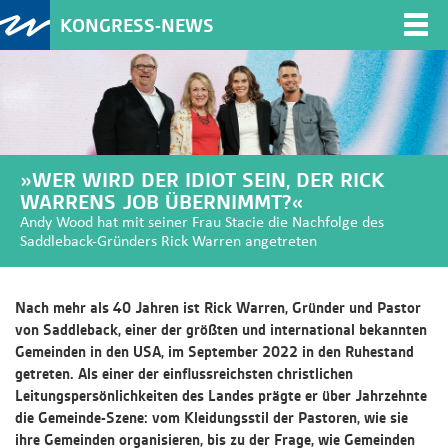
KONGRESS-NEWS
Togg
navi
»WER WIRD DER IDIOT SEIN, DER RICK
WARRENS JOB ÜBERNIMMT?«
Andy Wood hat mit seiner Frau Stacie die Nachfolge des
Saddleback-Gründers Rick Warren angetreten
Nach mehr als 40 Jahren ist Rick Warren, Gründer und Pastor
von Saddleback, einer der größten und international bekannten
Gemeinden in den USA, im September 2022 in den Ruhestand
getreten. Als einer der einflussreichsten christlichen
Leitungspersönlichkeiten des Landes prägte er über Jahrzehnte
die Gemeinde-Szene: vom Kleidungsstil der Pastoren, wie sie
ihre Gemeinden organisieren, bis zu der Frage, wie Gemeinden