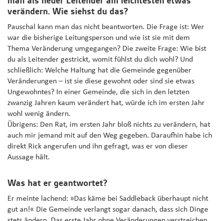
man als neuer Leitender am leichtesten etwas
verändern. Wie siehst du das?
Pauschal kann man das nicht beantworten. Die Frage ist: Wer
war die bisherige Leitungsperson und wie ist sie mit dem
Thema Veränderung umgegangen? Die zweite Frage: Wie bist
du als Leitender gestrickt, womit fühlst du dich wohl? Und
schließlich: Welche Haltung hat die Gemeinde gegenüber
Veränderungen – ist sie diese gewohnt oder sind sie etwas
Ungewohntes? In einer Gemeinde, die sich in den letzten
zwanzig Jahren kaum verändert hat, würde ich im ersten Jahr
wohl wenig ändern.
Übrigens: Den Rat, im ersten Jahr bloß nichts zu verändern, hat
auch mir jemand mit auf den Weg gegeben. Daraufhin habe ich
direkt Rick angerufen und ihn gefragt, was er von dieser
Aussage hält.
Was hat er geantwortet?
Er meinte lachend: »Das käme bei Saddleback überhaupt nicht
gut an!« Die Gemeinde verlangt sogar danach, dass sich Dinge
stets ändern. Das erste Jahr ohne Veränderungen verstreichen