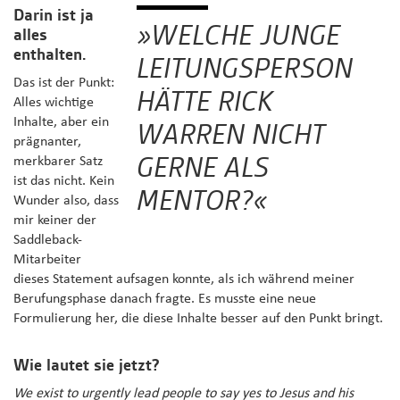
Darin ist ja
»WELCHE JUNGE
alles
enthalten.
LEITUNGSPERSON
Das ist der Punkt:
HÄTTE RICK
Alles wichtige
Inhalte, aber ein
WARREN NICHT
prägnanter,
GERNE ALS
merkbarer Satz
ist das nicht. Kein
MENTOR?«
Wunder also, dass
mir keiner der
Saddleback-
Mitarbeiter
dieses Statement aufsagen konnte, als ich während meiner
Berufungsphase danach fragte. Es musste eine neue
Formulierung her, die diese Inhalte besser auf den Punkt bringt.
Wie lautet sie jetzt?
We exist to urgently lead people to say yes to Jesus and his