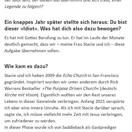
der Idiot sein, der diesen Job übernimmt und sich traut, einer
Legende zu folgen!?
Ein knappes Jahr später stellte sich heraus: Du bist
dieser »Idiot«. Was hat dich also dazu bewogen?
Es hat mit Gottes Berufung zu tun. Er hat im Laufe der Monate
deutlich gemacht, dass wir – meine Frau Stacie und ich – diese
Aufgabe übernehmen sollen.
Wie kam es dazu?
Stacie und ich haben 2009 die
Echo Church
in San Francisco
gegründet. Inspiriert wurden wir unter anderem durch Rick
Warrens Bestseller
»The Purpose Driven Church«
(deutsch:
Kirche mit Vision
). Eigentlich wollten wir den Rest unseres
Lebens in dieser Gemeinde verbringen. Anfang 2021 verspürte
ich aber eine innere Unruhe. Als ich mit Stacie darüber sprach,
sagte sie, ich müsse vielleicht mehr Zeit mit Jesus verbringen,
um zufriedener zu werden.
In dieser Phase wurde ich von Saddleback als Gastprediger