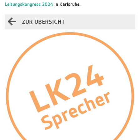
Leitungskongress 2024
in Karlsruhe.
ZUR ÜBERSICHT