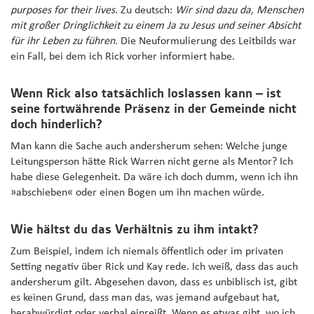
purposes for their lives.
Zu deutsch:
Wir sind dazu da, Menschen
mit großer Dringlichkeit zu einem Ja zu Jesus und seiner Absicht
für ihr Leben zu führen.
Die Neuformulierung des Leitbilds war
ein Fall, bei dem ich Rick vorher informiert habe.
Wenn Rick also tatsächlich loslassen kann – ist
seine fortwährende Präsenz in der Gemeinde nicht
doch hinderlich?
Man kann die Sache auch andersherum sehen: Welche junge
Leitungsperson hätte Rick Warren nicht gerne als Mentor? Ich
habe diese Gelegenheit. Da wäre ich doch dumm, wenn ich ihn
»abschieben« oder einen Bogen um ihn machen würde.
Wie hältst du das Verhältnis zu ihm intakt?
Zum Beispiel, indem ich niemals öffentlich oder im privaten
Setting negativ über Rick und Kay rede. Ich weiß, dass das auch
andersherum gilt. Abgesehen davon, dass es unbiblisch ist, gibt
es keinen Grund, dass man das, was jemand aufgebaut hat,
herabwürdigt oder verbal einreißt. Wenn es etwas gibt, wo ich