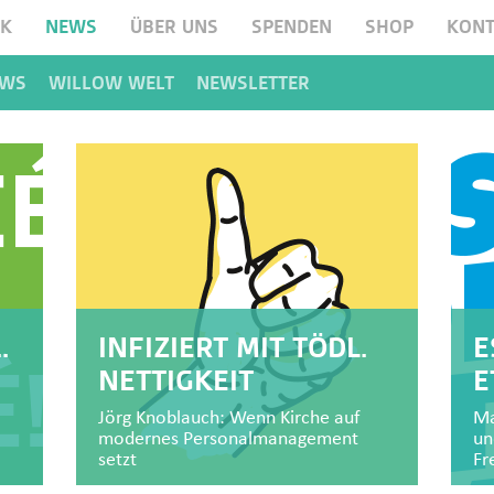
RK
NEWS
ÜBER UNS
SPENDEN
SHOP
KONT
EWS
WILLOW WELT
NEWSLETTER
.
INFIZIERT MIT TÖDL.
E
NETTIGKEIT
E
Jörg Knoblauch: Wenn Kirche auf
Ma
modernes Personalmanagement
un
setzt
Fr