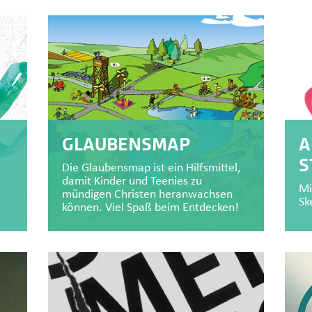
GLAUBENSMAP
A
S
Die Glaubensmap ist ein Hilfsmittel,
damit Kinder und Teenies zu
Mi
mündigen Christen heranwachsen
Sk
können. Viel Spaß beim Entdecken!