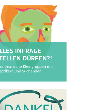
LLES INFRAGE
TELLEN DÜRFEN?!
ssionarische Kleingruppen mit
eptikern und Suchenden