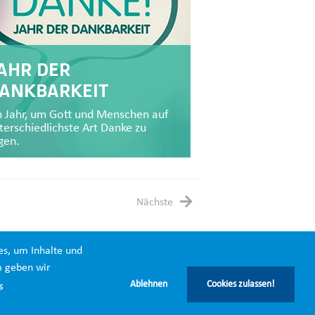
AHR DER
ANKBARKEIT
n Jahr, um Gott und Menschen auf
terschiedlichste Art Danke zu
gen.
Nächste
es, um Inhalte und
m geben wir
Ablehnen
Cookies zulassen!
s
IMPRESSUM
DATENSCHUTZ