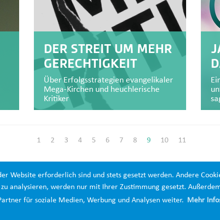
DER STREIT UM MEHR
J
GERECHTIGKEIT
D
Über Erfolgsstrategien evangelikaler
Ei
Mega-Kirchen und heuchlerische
un
Kritiker
sa
1
2
3
4
5
6
7
8
9
10
11
der Website erforderlich sind und stets gesetzt werden. Andere Cooki
e zu analysieren, werden nur mit Ihrer Zustimmung gesetzt. Außerde
artner für soziale Medien, Werbung und Analysen weiter.
Mehr Info