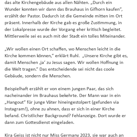
das alte Kirchengebäude aus allen Nähten. „Durch ein
Wunder konnten wir dann das Brauhaus in Gifhorn kaufen“,
erzählt der Pastor. Dadurch ist die Gemeinde mitten im Ort
präsent. Innerhalb der Kirche gab es große Zustimmung, in
der Lokalpresse wurde der Vorgang eher kritisch begleitet.
Mittlerweile sei es auch mit der Stadt ein tolles Miteinander.
„Wir wollen einen Ort schaffen, wo Menschen leicht in die
Kirche kommen können,“ erklärt Ruhl. „Unsere Kirche gibt es,
damit Menschen ‚ja‘ zu Jesus sagen. Wir wollen Hoffnung in
die Welt tragen.“ Das entscheidende sei nicht das coole
Gebäude, sondern die Menschen.
Beispielhaft erzählt er von einem jungen Paar, das sich
nacheinander im Brauhaus bekehrte. Der Mann war in ein
„Hangout“ für junge Väter hineingestolpert (gefunden via
Instagram!), ohne zu ahnen, dass er sich in einer Kirche
befand. Christlicher Background? Fehlanzeige. Dort wurde er
dann zum Gottesdienst eingeladen.
Kira Geiss ist nicht nur Miss Germany 2023, sie war auch an