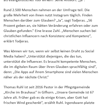
als evangelistisches Tool wirken? Seine Antwort: „ja“.
Rund 2.500 Menschen nahmen an der Umfrage teil. Die
große Mehrheit von ihnen nutzt Instagram täglich. Finden
Menschen darüber zum Glauben? „Ja“, sagt Todjeras. „56
Prozent geben an, sie hätten Veränderung erfahren oder zum
Glauben gefunden.“ Eine krasse Zahl. „Menschen suchen bei
christlichen Influencern nach Konsistenz und Kompetenz“,
erklärt Todjeras.
Was können wir tun, wenn wir selbst keinen Draht zu Social
Media haben? „Unterstützt diejenigen, die das tun,
unterstützt die Influencer. Es braucht kompetente Menschen,
die im digitalen Raum über ihren Glauben sprachfähig sind“,
denn: „Die Apps auf ihrem Smartphone sind vielen Menschen
näher als der nächste Christ.“
Thomas Ruhl ist seit 2016 Pastor in der Pfingstgemeinde
„Kirche im Brauhaus“ in Gifhorn. „Unsere Gemeinde ist 67
Jahre alt. Früher gab es da einige Krisen, aber Gott hat
frischen Wind geschenkt“, erzählt Ruhl. Irgendwann platzte