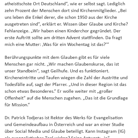
atheistischste Ort Deutschland“, wie er selbst sagt. Lediglich
zehn Prozent der Menschen dort sind Kirchenmitglieder. „Bei
uns leben die Enkel derer, die schon 1950 aus der Kirche
ausgetreten sind“, erklärt er. Wissen über Glaube und Kirche?
Fehlanzeige. „Wir haben einen Kinderchor gegründet. Der
erste Auftritt sollte am dritten Advent stattfinden. Da fragt
mich eine Mutter: ‚Was für ein Wochentag ist das?‘“
Berührungspunkte mit dem Glauben gibt es für viele
Menschen gar nicht. „Wir machen Glaubenskurse, das ist
unser Standbein“, sagt Geilhufe. Und es funktioniert.
Kircheneintritte und Taufen wiegen die Zahl der Austritte und
Todesfälle auf, sagt der Pfarrer. „Und in dieser Region ist das
schon etwas Besonderes.“ Er wolle weiter mit „großer
Offenheit“ auf die Menschen zugehen. „Das ist die Grundlage
für Mission.“
Dr. Patrick Todjeras ist Rektor des Werks für Evangelisation
und Gemeindeaufbau in Österreich und war an einer Studie
über Social Media und Glaube beteiligt. Kann Instagram (IG)