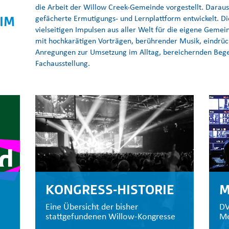
die Arbeit der Willow Creek-Gemeinde vorgestellt. Daraus 
IM
gefächerte Ermutigungs- und Lernplattform entwickelt. Di
vielseitigen Impulsen aus aller Welt für die eigene Gemei
mit hochkarätigen Vorträgen, berührender Musik, eindrü
Anregungen zur Umsetzung im Alltag, bereichernden Bege
Fachausstellung.
KONGRESS-HISTORIE
M
Eine Übersicht der bisher
DV
stattgefundenen Willow-Kongresse
Me