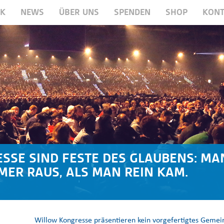
RK
NEWS
ÜBER UNS
SPENDEN
SHOP
KONT
SE SIND FESTE DES GLAUBENS: MA
ER RAUS, ALS MAN REIN KAM.
Willow Kongresse präsentieren kein vorgefertigtes Geme