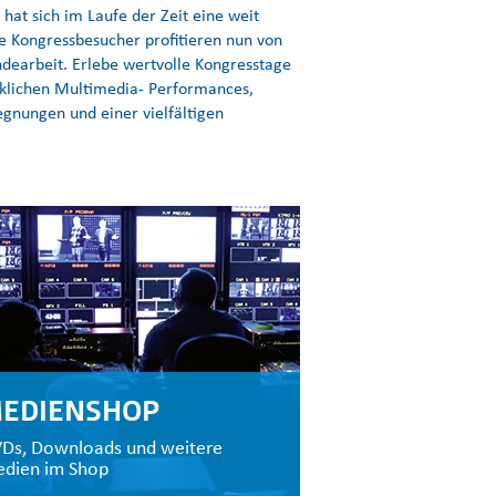
hat sich im Laufe der Zeit eine weit
e Kongressbesucher profitieren nun von
ndearbeit. Erlebe wertvolle Kongresstage
cklichen Multimedia- Performances,
gnungen und einer vielfältigen
EDIENSHOP
Ds, Downloads und weitere
dien im Shop