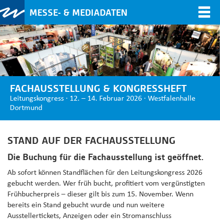
MESSE- & MEDIADATEN
Togg
navi
FACHAUSSTELLUNG & KONGRESSHEFT
Leitungskongress · 12. – 14. Februar 2026 · Westfalenhalle
Dortmund
STAND AUF DER FACHAUSSTELLUNG
Die Buchung für die Fachausstellung ist geöffnet.
Ab sofort können Standflächen für den Leitungskongress 2026
gebucht werden. Wer früh bucht, profitiert vom vergünstigten
Frühbucherpreis – dieser gilt bis zum 15. November. Wenn
bereits ein Stand gebucht wurde und nun weitere
Ausstellertickets, Anzeigen oder ein Stromanschluss