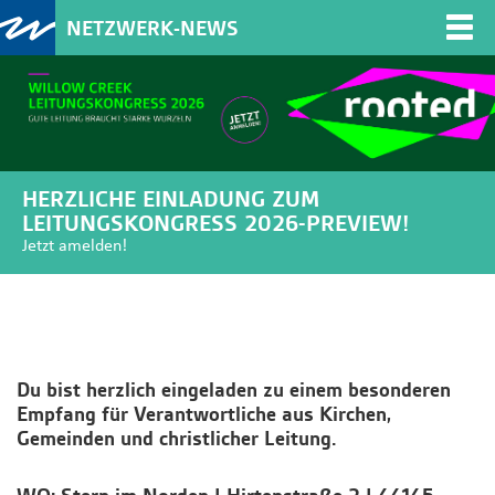
NETZWERK-NEWS
Togg
navi
HERZLICHE EINLADUNG ZUM
LEITUNGSKONGRESS 2026-PREVIEW!
Jetzt amelden!
Du bist herzlich eingeladen zu einem besonderen
Empfang für Verantwortliche aus Kirchen,
Gemeinden und christlicher Leitung.