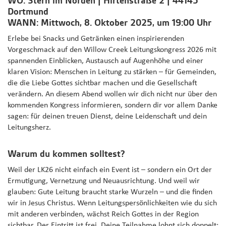
WO: Stern im Norden | Hirtenstraße 2 | 44145
Dortmund
WANN: Mittwoch, 8. Oktober 2025, um 19:00 Uhr
Erlebe bei Snacks und Getränken einen inspirierenden
Vorgeschmack auf den Willow Creek Leitungskongress 2026 mit
spannenden Einblicken, Austausch auf Augenhöhe und einer
klaren Vision: Menschen in Leitung zu stärken – für Gemeinden,
die die Liebe Gottes sichtbar machen und die Gesellschaft
verändern. An diesem Abend wollen wir dich nicht nur über den
kommenden Kongress informieren, sondern dir vor allem Danke
sagen: für deinen treuen Dienst, deine Leidenschaft und dein
Leitungsherz.
Warum du kommen solltest?
Weil der LK26 nicht einfach ein Event ist – sondern ein Ort der
Ermutigung, Vernetzung und Neuausrichtung. Und weil wir
glauben: Gute Leitung braucht starke Wurzeln – und die finden
wir in Jesus Christus. Wenn Leitungspersönlichkeiten wie du sich
mit anderen verbinden, wächst Reich Gottes in der Region
sichtbar. Der Eintritt ist frei. Deine Teilnahme lohnt sich doppelt: