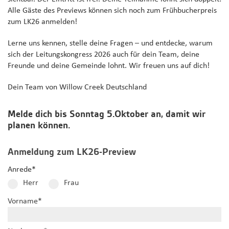
Alle Gäste des Previews können sich noch zum Frühbucherpreis
zum LK26 anmelden!
Lerne uns kennen, stelle deine Fragen – und entdecke, warum
sich der Leitungskongress 2026 auch für dein Team, deine
Freunde und deine Gemeinde lohnt. Wir freuen uns auf dich!
Dein Team von Willow Creek Deutschland
Melde dich bis Sonntag 5.Oktober an, damit wir
planen können.
Anmeldung zum LK26-Preview
Anrede
*
Herr
Frau
Vorname
*