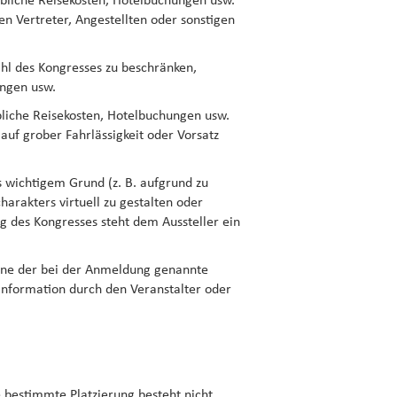
ebliche Reisekosten, Hotelbuchungen usw.
en Vertreter, Angestellten oder sonstigen
ahl des Kongresses zu beschränken,
ungen usw.
ebliche Reisekosten, Hotelbuchungen usw.
auf grober Fahrlässigkeit oder Vorsatz
 wichtigem Grund (z. B. aufgrund zu
arakters virtuell zu gestalten oder
g des Kongresses steht dem Aussteller ein
eine der bei der Anmeldung genannte
Information durch den Veranstalter oder
 bestimmte Platzierung besteht nicht.