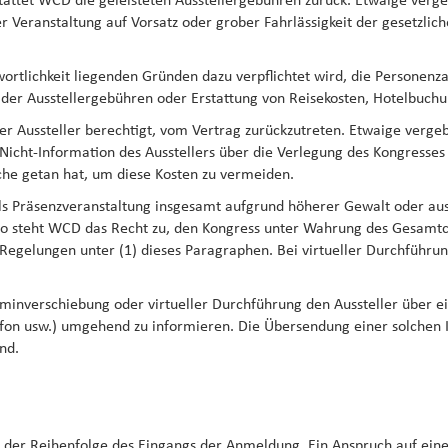
stattet WCD die geleisteten Ausstellergebühren zurück. Etwaige verg
 Veranstaltung auf Vorsatz oder grober Fahrlässigkeit der gesetzlich
ortlichkeit liegenden Gründen dazu verpflichtet wird, die Personenz
 der Ausstellergebühren oder Erstattung von Reisekosten, Hotelbuch
der Aussteller berechtigt, vom Vertrag zurückzutreten. Etwaige verg
icht-Information des Ausstellers über die Verlegung des Kongresses 
iche getan hat, um diese Kosten zu vermeiden.
als Präsenzveranstaltung insgesamt aufgrund höherer Gewalt oder aus
so steht WCD das Recht zu, den Kongress unter Wahrung des Gesamtch
 Regelungen unter (1) dieses Paragraphen. Bei virtueller Durchführun
erminverschiebung oder virtueller Durchführung den Aussteller über 
lefon usw.) umgehend zu informieren. Die Übersendung einer solchen 
end.
in der Reihenfolge des Eingangs der Anmeldung. Ein Anspruch auf eine