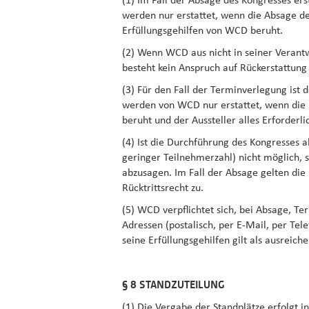
(1) Im Fall der Absage des Kongresses er
werden nur erstattet, wenn die Absage der
Erfüllungsgehilfen von WCD beruht.
(2) Wenn WCD aus nicht in seiner Verantw
besteht kein Anspruch auf Rückerstattung
(3) Für den Fall der Terminverlegung ist 
werden von WCD nur erstattet, wenn die N
beruht und der Aussteller alles Erforderl
(4) Ist die Durchführung des Kongresses 
geringer Teilnehmerzahl) nicht möglich, 
abzusagen. Im Fall der Absage gelten die
Rücktrittsrecht zu.
(5) WCD verpflichtet sich, bei Absage, T
Adressen (postalisch, per E-Mail, per Te
seine Erfüllungsgehilfen gilt als ausreich
§ 8 STANDZUTEILUNG
(1) Die Vergabe der Standplätze erfolgt 