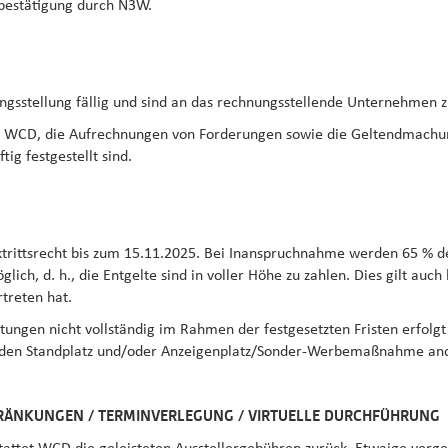
gsbestätigung durch N3W.
gsstellung fällig und sind an das rechnungsstellende Unternehmen z
n WCD, die Aufrechnungen von Forderungen sowie die Geltendmachun
tig festgestellt sind.
trittsrecht bis zum 15.11.2025. Bei Inanspruchnahme werden 65 % de
glich, d. h., die Entgelte sind in voller Höhe zu zahlen. Dies gilt au
treten hat.
tungen nicht vollständig im Rahmen der festgesetzten Fristen erfolgt
d den Standplatz und/oder Anzeigenplatz/Sonder-Werbemaßnahme and
HRÄNKUNGEN / TERMINVERLEGUNG / VIRTUELLE DURCHFÜHRUNG