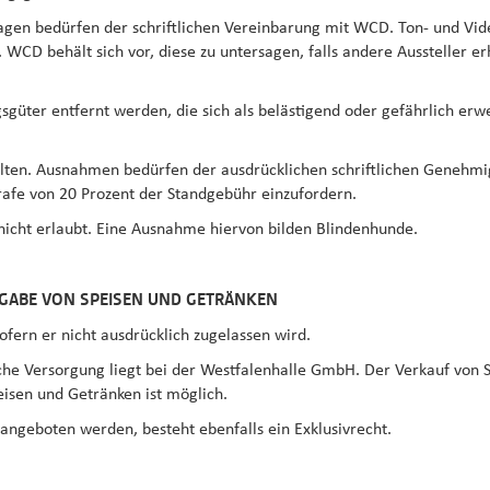
gen bedürfen der schriftlichen Vereinbarung mit WCD. Ton- und Vide
WCD behält sich vor, diese zu untersagen, falls andere Aussteller er
sgüter entfernt werden, die sich als belästigend oder gefährlich erw
alten. Ausnahmen bedürfen der ausdrücklichen schriftlichen Genehmi
rafe von 20 Prozent der Standgebühr einzufordern.
 nicht erlaubt. Eine Ausnahme hiervon bilden Blindenhunde.
BGABE VON SPEISEN UND GETRÄNKEN
 sofern er nicht ausdrücklich zugelassen wird.
sche Versorgung liegt bei der Westfalenhalle GmbH. Der Verkauf von S
eisen und Getränken ist möglich.
 angeboten werden, besteht ebenfalls ein Exklusivrecht.