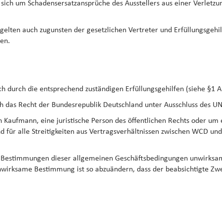
t sich um Schadensersatzansprüche des Ausstellers aus einer Verletzu
 gelten auch zugunsten der gesetzlichen Vertreter und Erfüllungsgehi
en.
durch die entsprechend zuständigen Erfüllungsgehilfen (siehe §1 Abs
lich das Recht der Bundesrepublik Deutschland unter Ausschluss des 
n Kaufmann, eine juristische Person des öffentlichen Rechts oder um e
d für alle Streitigkeiten aus Vertragsverhältnissen zwischen WCD und
lne Bestimmungen dieser allgemeinen Geschäftsbedingungen unwirksam 
nwirksame Bestimmung ist so abzuändern, dass der beabsichtigte Zwe