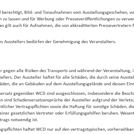
nd berechtigt, Bild- und Tonaufnahmen vom Ausstellungsgeschehen, v
n zu lassen und für Werbung oder Presseveröffentlichungen zu verwe
 gilt auch für Aufnahmen, die von akkreditierten Pressevertretern
es Ausstellers bedürfen der Genehmigung des Veranstalters.
er gegen alle Risiken des Transports und während der Veranstaltung
tellers. Der Aussteller haftet für alle Schäden, die durch seine Ausst
häden, die an Gebäuden auf dem Ausstellungsgelände und dessen Einr
nsersatz gegenüber WCD sind ausgeschlossen, insbesondere die Besch
ind Schadensersatzansprüche der Aussteller aufgrund der Verletzun
licher Vertragspflichten sowie die Haftung für sonstige Schäden, die
einer gesetzlichen Vertreter oder Erfüllungsgehilfen beruhen. Wesent
trags notwendig ist.
ragspflichten haftet WCD nur auf den vertragstypischen, vorhersehbar