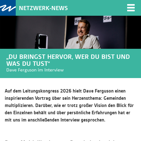
NETZWERK-NEWS
Togg
navi
„DU BRINGST HERVOR, WER DU BIST UND
WAS DU TUST“
Dave Ferguson im Interview
Auf dem Leitungskongress 2026 hielt Dave Ferguson einen
inspirierenden Vortrag über sein Herzensthema: Gemeinden
multiplizieren. Darüber, wie er trotz großer Vision den Blick für
den Einzelnen behält und über persönliche Erfahrungen hat er
mit uns im anschließenden Interview gesprochen.