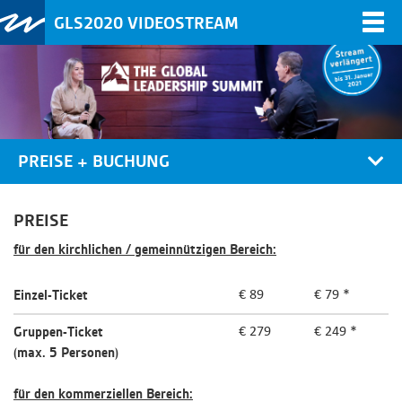
GLS2020 VIDEOSTREAM
Togg
navi
PREISE + BUCHUNG
PREISE
für den kirchlichen / gemeinnützigen Bereich:
Einzel-Ticket
€ 89
€ 79 *
Gruppen-Ticket
€ 279
€ 249 *
(max. 5 Personen)
für den kommerziellen Bereich: