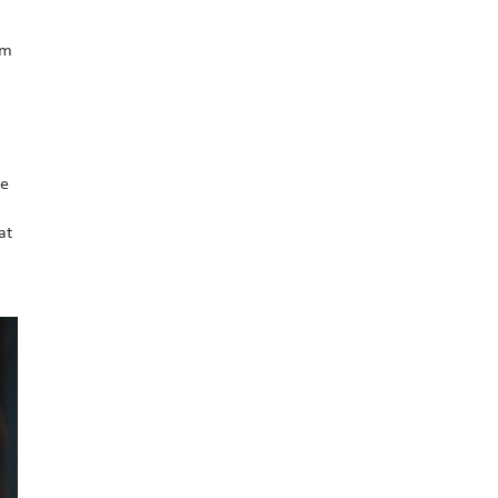
um
de
at