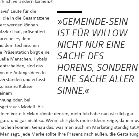
irklich verändern können.«
vis’ Leute für die
, die in die Gesamtszene
»GEMEINDE-SEIN
ziert werden können.
IST FÜR WILLOW
izziert hat, präsentiert
Sprecher –, dem
NICHT NUR EINE
nd dem technischen
e Präsentation birgt eine
SACHE DES
suelle Menschen. Hybels
HÖRENS, SONDERN
entscheiden, sind das
hon die Anfangsideen in
EINE SACHE ALLER
 verstanden und erfasst
ulisse zu Kulisse
SINNE.«
 einem
nung oder, bei
sgetreues Modell. Als
 einen Vorteil: »Man könnte denken, mein Job habe nun wirklich gar
t ganz und gar nicht so. Wenn ich Hybels meine Ideen zeige, dann mus
h machen können. Genau das, was man auch im Marketing ständig tut.
»Man sagt, jede Marke sollte ihre Präsenz nach außen, die Gestaltung