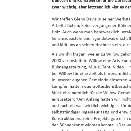
Kulissen und Kunstwerke für die Gottesdi
zwar wichtig, aber letztendlich »ist es de
Wir treffen Glenn Davis in seiner Werksta
Arbeitsflächen; Fotos vergangener Bühne
Holz. Auch wenn man handwerklich untalen
herumzubasteln und irgendetwas erschaffen
und lädt uns an seinen Hochtisch ein, di
Als wir ihn fragen, wie er zu Willow geko
2000 veranstaltete Willow eine Arts-Konfe
Bühnengestaltung, Musik, Tanz, Video – i
bei Willow für eine Zeit als Ehrenamtlich
in unserer eigenen Gemeinde einsetzen kö
kämpfen hatte, neue Gottesdienstbesuche
Stück ehrenamtlich für die Willow-Gemei
einzusetzen: »Am Anfang hatten wir nicht
ausleuchtet, was wirklich wichtig ist für
selbstständiger Ingenieur tätig und entw
Konstruktionen. Seine Projekte gab er in 
der Bühnenkunst widmen konnte. »Das war 