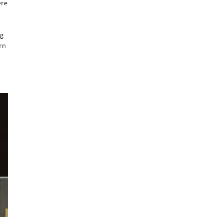
ere
ng
rn