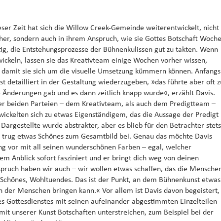
ieser Zeit hat sich die Willow Creek-Gemeinde weiterentwickelt, nicht
cher, sondern auch in ihrem Anspruch, wie sie Gottes Botschaft Woch
tig, die Entstehungsprozesse der Bühnenkulissen gut zu takten. Wenn
ickeln, lassen sie das Kreativteam einige Wochen vorher wissen,
, damit sie sich um die visuelle Umsetzung kümmern können. Anfangs
 detailliert in der Gestaltung wiederzugeben, »das führte aber oft z
Änderungen gab und es dann zeitlich knapp wurde«, erzählt Davis.
der beiden Parteien – dem Kreativteam, als auch dem Predigtteam –
twickelten sich zu etwas Eigenständigem, das die Aussage der Predigt
Dargestellte wurde abstrakter, aber es blieb für den Betrachter stets
nd trug etwas Schönes zum Gesamtbild bei. Genau das möchte Davis
ng vor mit all seinen wunderschönen Farben – egal, welcher
em Anblick sofort fasziniert und er bringt dich weg von deinen
ruch haben wir auch – wir wollen etwas schaffen, das die Mensche
as Schönes, Wohltuendes. Das ist der Punkt, an dem Bühnenkunst etwas
n der Menschen bringen kann.« Vor allem ist Davis davon begeistert,
s Gottesdienstes mit seinen aufeinander abgestimmten Einzelteilen
mit unserer Kunst Botschaften unterstreichen, zum Beispiel bei der