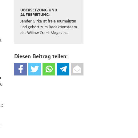
ÜBERSETZUNG UND
AUFBEREITUNG:
Jenifer Girke ist freie Journalistin
und gehört zum Redaktionsteam
des Willow Creek Magazins.
t
Diesen Beitrag teilen:
h
zu
m
ig
t