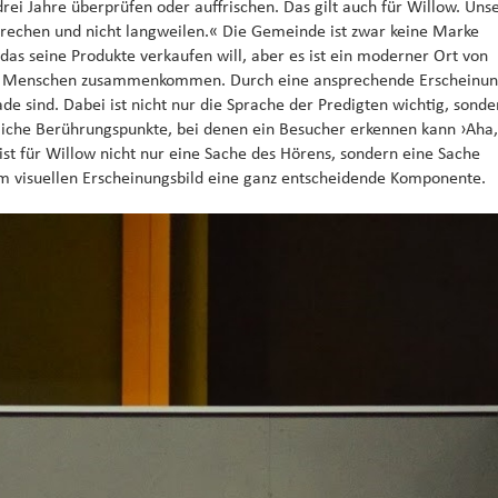
drei Jahre überprüfen oder auffrischen. Das gilt auch für Willow. Uns
nsprechen und nicht langweilen.« Die Gemeinde ist zwar keine Marke
das seine Produkte verkaufen will, aber es ist ein moderner Ort von
te Menschen zusammenkommen. Durch eine ansprechende Erscheinu
e sind. Dabei ist nicht nur die Sprache der Predigten wichtig, sonde
iche Berührungspunkte, bei denen ein Besucher erkennen kann ›Aha,
ist für Willow nicht nur eine Sache des Hörens, sondern eine Sache
 dem visuellen Erscheinungsbild eine ganz entscheidende Komponente.