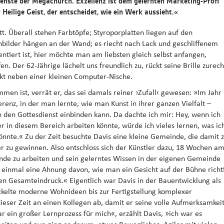
enste der Megachurch. Exzellenz ist dem gelernten Marketing-Profi
r Heilige Geist, der entscheidet, wie ein Werk aussieht.«
tt. Überall stehen Farbtöpfe; Styroporplatten liegen auf den
nbilder hängen an der Wand; es riecht nach Lack und geschliffenem
tiert ist, hier möchte man am liebsten gleich selbst anfangen,
. Der 62-Jährige lächelt uns freundlich zu, rückt seine Brille zurech
rekt neben einer kleinen Computer-Nische.
mmen ist, verrät er, das sei damals reiner ›Zufall‹ gewesen: »Im Jahr
renz, in der man lernte, wie man Kunst in ihrer ganzen Vielfalt –
n den Gottesdienst einbinden kann. Da dachte ich mir: Hey, wenn ich
er in diesem Bereich arbeiten könnte, würde ich vieles lernen, was ic
nnte.« Zu der Zeit besuchte Davis eine kleine Gemeinde, die damit 
r zu gewinnen. Also entschloss sich der Künstler dazu, 18 Wochen a
nde zu arbeiten und sein gelerntes Wissen in der eigenen Gemeinde
 einmal eine Ahnung davon, wie man ein Gesicht auf der Bühne richt
 den Gesamteindruck.« Eigentlich war Davis in der Bauentwicklung als
ickelte moderne Wohnideen bis zur Fertigstellung komplexer
dieser Zeit an einen Kollegen ab, damit er seine volle Aufmerksamkei
ein großer Lernprozess für mich«, erzählt Davis, »ich war es