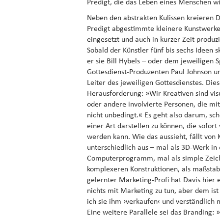
Predigt, die das Leben eines Menschen w
Neben den abstrakten Kulissen kreieren Da
Predigt abgestimmte kleinere Kunstwerke
eingesetzt und auch in kurzer Zeit produ
Sobald der Künstler fünf bis sechs Ideen sk
er sie Bill Hybels – oder dem jeweiligen 
Gottesdienst-Produzenten Paul Johnson u
Leiter des jeweiligen Gottesdienstes. Dies
Herausforderung: »Wir Kreativen sind vi
oder andere involvierte Personen, die mit
nicht unbedingt.« Es geht also darum, sc
einer Art darstellen zu können, die sofort
werden kann. Wie das aussieht, fällt von K
unterschiedlich aus – mal als 3D-Werk in
Computerprogramm, mal als simple Zeich
komplexeren Konstruktionen, als maßstab
gelernter Marketing-Profi hat Davis hier
nichts mit Marketing zu tun, aber dem is
ich sie ihm ›verkaufen‹ und verständlic
Eine weitere Parallele sei das Branding: 