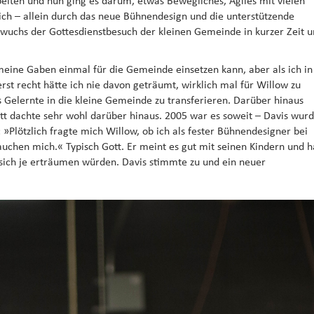
eiten und nun ging es darum, etwas Bewegliches, Agiles mit vielen
ich – allein durch das neue Bühnendesign und die unterstützende
, wuchs der Gottesdienstbesuch der kleinen Gemeinde in kurzer Zeit 
 meine Gaben einmal für die Gemeinde einsetzen kann, aber als ich in
erst recht hätte ich nie davon geträumt, wirklich mal für Willow zu
s Gelernte in die kleine Gemeinde zu transferieren. Darüber hinaus
tt dachte sehr wohl darüber hinaus. 2005 war es soweit – Davis wur
: »Plötzlich fragte mich Willow, ob ich als fester Bühnendesigner bei
auchen mich.« Typisch Gott. Er meint es gut mit seinen Kindern und h
es sich je erträumen würden. Davis stimmte zu und ein neuer