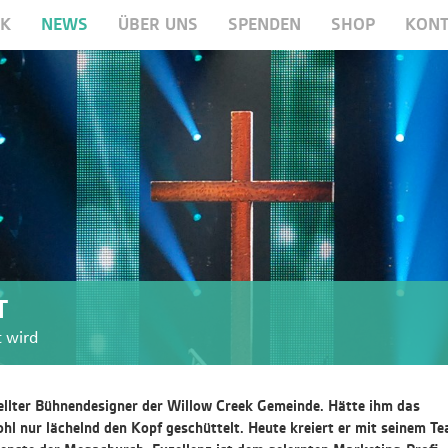
RK
NEWS
ÜBER UNS
SPENDEN
SHOP
KONT
T
t wird
tellter Bühnendesigner der Willow Creek Gemeinde. Hätte ihm das
ohl nur lächelnd den Kopf geschüttelt. Heute kreiert er mit seinem T