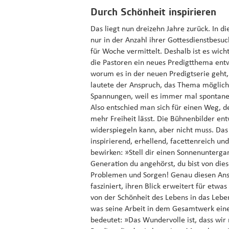
Durch Schönheit inspirieren
Das liegt nun dreizehn Jahre zurück. In d
nur in der Anzahl ihrer Gottesdienstbesu
für Woche vermittelt. Deshalb ist es wich
die Pastoren ein neues Predigtthema entw
worum es in der neuen Predigtserie geht
lautete der Anspruch, das Thema möglichst
Spannungen, weil es immer mal spontane 
Also entschied man sich für einen Weg, 
mehr Freiheit lässt. Die Bühnenbilder en
widerspiegeln kann, aber nicht muss. Das 
inspirierend, erhellend, facettenreich u
bewirken: »Stell dir einen Sonnenunterga
Generation du angehörst, du bist von dies
Problemen und Sorgen! Genau diesen Ansp
fasziniert, ihren Blick erweitert für etw
von der Schönheit des Lebens in das Lebe
was seine Arbeit in dem Gesamtwerk eine
bedeutet: »Das Wundervolle ist, dass wir 