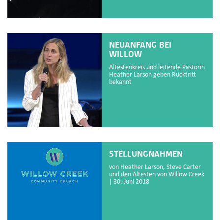
NEUANFANG BEI
WILLOW
Ältestenkreis und leitende Pastorin
Heather Larson geben Rücktritt
bekannt
STELLUNGNAHMEN
von Heather Larson, Steve Carter
und den Ältesten von Willow Creek
| 30. Juni 2018